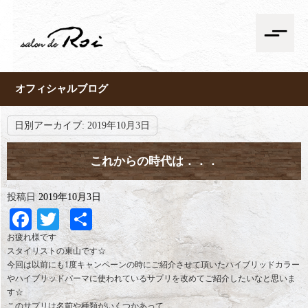
オフィシャルブログ
日別アーカイブ:
2019年10月3日
これからの時代は．．．
投稿日
2019年10月3日
Facebook
Twitter
共
有
お疲れ様です
スタイリストの東山です☆
今回は以前にも1度キャンペーンの時にご紹介させて頂いたハイブリッドカラー
やハイブリッドパーマに使われているサプリを改めてご紹介したいなと思いま
す☆
このサプリは名前や種類がいくつかあって