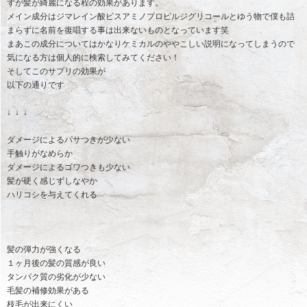
ずが髪が綺麗になる程の効果があります。
メイン成分はジマレイン酸ビスアミノプロピルジグリコールとゆう物で僕も詰
まらずに名前を復唱する事は出来ないものとなっています笑
まあこの成分についてはかなりケミカルのややこしい説明になってしまうので
気になる方は個人的に検索してみてください！
そしてこのサプリの効果が
以下の通りです
↓ ↓ ↓
ダメージによるパサつきが少ない
手触りがなめらか
ダメージによるゴワつきも少ない
髪が硬く感じずしなやか
ハリコシを与えてくれる
髪の弾力が強くなる
１ヶ月後の髪の質感が良い
タンパク質の劣化が少ない
毛髪の補修効果がある
枝毛が出来にくい