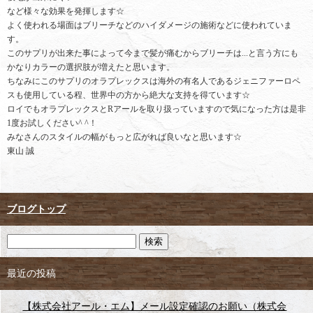
など様々な効果を発揮します☆
よく使われる場面はブリーチなどのハイダメージの施術などに使われていま
す。
このサプリが出来た事によって今まで髪が痛むからブリーチは...と言う方にも
かなりカラーの選択肢が増えたと思います。
ちなみにこのサプリのオラプレックスは海外の有名人であるジェニファーロペ
スも使用している程、世界中の方から絶大な支持を得ています☆
ロイでもオラプレックスとRアールを取り扱っていますので気になった方は是非
1度お試しください^ ^！
みなさんのスタイルの幅がもっと広がれば良いなと思います☆
東山 誠
ブログトップ
最近の投稿
【株式会社アール・エム】メール設定確認のお願い（株式会