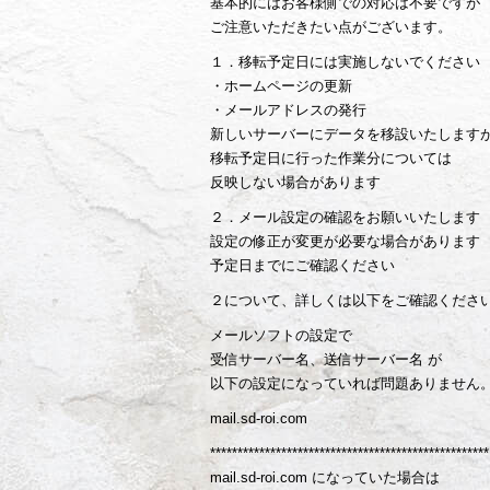
基本的にはお客様側での対応は不要ですが
ご注意いただきたい点がございます。
１．移転予定日には実施しないでください
・ホームページの更新
・メールアドレスの発行
新しいサーバーにデータを移設いたします
移転予定日に行った作業分については
反映しない場合があります
２．メール設定の確認をお願いいたします
設定の修正が変更が必要な場合があります
予定日までにご確認ください
２について、詳しくは以下をご確認くださ
メールソフトの設定で
受信サーバー名、送信サーバー名 が
以下の設定になっていれば問題ありません
mail.sd-roi.com
***************************************************
mail.sd-roi.com になっていた場合は