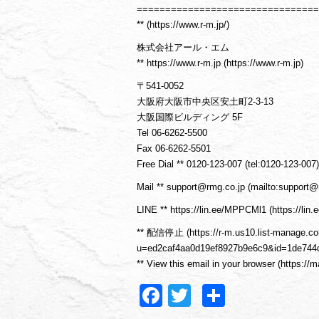
================================
** (https://www.r-m.jp/)
株式会社アール・エム
** https://www.r-m.jp (https://www.r-m.jp)
〒541-0052
大阪府大阪市中央区安土町2-3-13
大阪国際ビルディング 5F
Tel 06-6262-5500
Fax 06-6262-5501
Free Dial ** 0120-123-007 (tel:0120-123-007)
Mail ** support@rmg.co.jp (mailto:support@
LINE ** https://lin.ee/MPPCMl1 (https://li
** 配信停止 (https://r-m.us10.list-manage.c
u=ed2caf4aa0d19ef8927b9e6c9&id=1de744
** View this email in your browser (https:
Facebook
Twitter
共
有