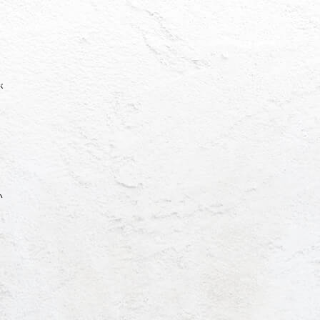
が
い
。