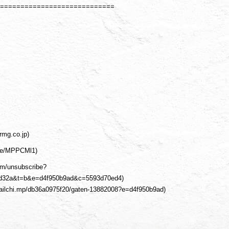
============================
rmg.co.jp)
n.ee/MPPCMl1)
om/unsubscribe?
d32a&t=b&e=d4f950b9ad&c=5593d70ed4)
//mailchi.mp/db36a0975f20/gaten-13882008?e=d4f950b9ad)