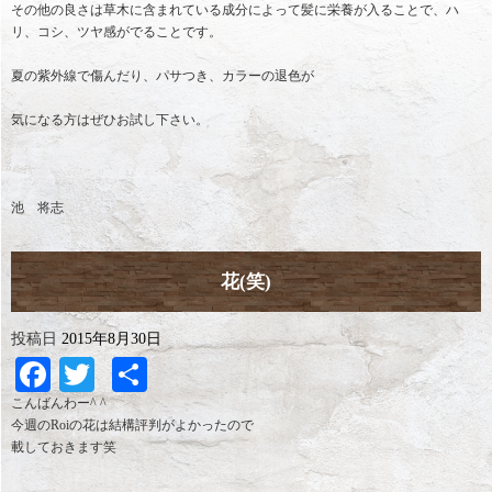
その他の良さは草木に含まれている成分によって髪に栄養が入ることで、ハ
リ、コシ、ツヤ感がでることです。
夏の紫外線で傷んだり、パサつき、カラーの退色が
気になる方はぜひお試し下さい。
池 将志
花(笑)
投稿日
2015年8月30日
Facebook
Twitter
共
有
こんばんわー^ ^
今週のRoiの花は結構評判がよかったので
載しておきます笑