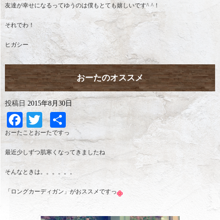
友達が幸せになるってゆうのは僕もとても嬉しいです^ ^！
それでわ！
ヒガシー
おーたのオススメ
投稿日
2015年8月30日
Facebook
Twitter
共
有
おーたことおーたですっ
最近少しずつ肌寒くなってきましたね
そんなときは。。。。。。
「ロングカーディガン」がおススメですっ