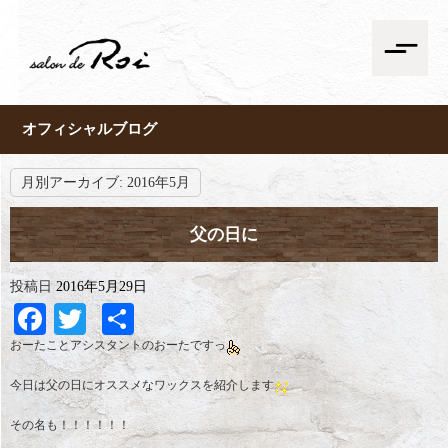
オフィシャルブログ
月別アーカイブ:
2016年5月
父の日に
投稿日
2016年5月29日
Facebook
Twitter
共
有
おーたことアシスタントのおーたですっ
今日は父の日にオススメなワックスを紹介します
その名も！！！！！！