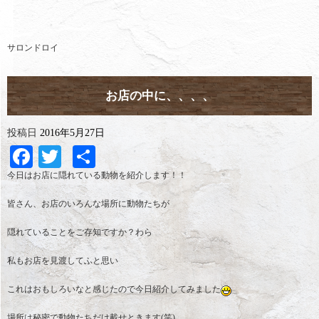
サロンドロイ
お店の中に、、、、
投稿日
2016年5月27日
Facebook
Twitter
共
有
今日はお店に隠れている動物を紹介します！！
皆さん、お店のいろんな場所に動物たちが
隠れていることをご存知ですか？わら
私もお店を見渡してふと思い
これはおもしろいなと感じたので今日紹介してみました
場所は秘密で動物たちだけ載せときます(笑)