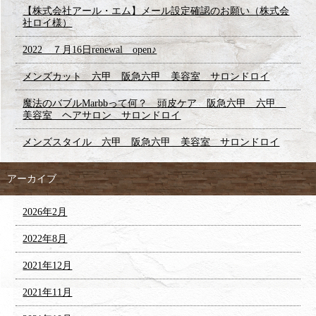
【株式会社アール・エム】メール設定確認のお願い（株式会
社ロイ様）
2022 ７月16日renewal open♪
メンズカット 六甲 阪急六甲 美容室 サロンドロイ
魔法のバブルMarbbって何？ 頭皮ケア 阪急六甲 六甲
美容室 ヘアサロン サロンドロイ
メンズスタイル 六甲 阪急六甲 美容室 サロンドロイ
アーカイブ
2026年2月
2022年8月
2021年12月
2021年11月