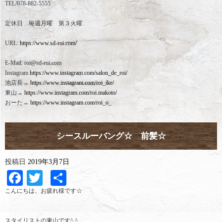
TEL/078-882-5555
定休日 毎週月曜 第３火曜
URL.
https://www.sd-roi.com/
E-Mail. roi@sd-roi.com
Instagram
https://www.instagram.com/salon_de_roi/
池店長→
https://www.instagram.com/roi_ike/
東山→
https://www.instagram.com/roi.makoto/
おーた→
https://www.instagram.com/roi_o_
シースルーバング☆ 前髪☆
投稿日
2019年3月7日
Facebook
Twitter
共
有
こんにちは、お疲れ様です☆
スタイリストの東山です^ ^