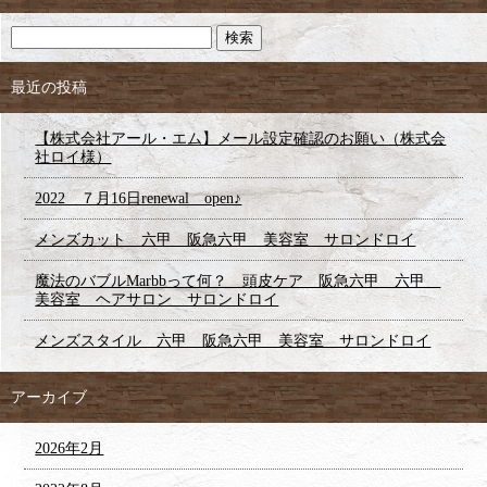
最近の投稿
【株式会社アール・エム】メール設定確認のお願い（株式会
社ロイ様）
2022 ７月16日renewal open♪
メンズカット 六甲 阪急六甲 美容室 サロンドロイ
魔法のバブルMarbbって何？ 頭皮ケア 阪急六甲 六甲
美容室 ヘアサロン サロンドロイ
メンズスタイル 六甲 阪急六甲 美容室 サロンドロイ
アーカイブ
2026年2月