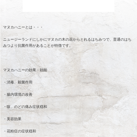
マヌカハニーとは・・・
ニュージーランドにしかにマヌカの木の花からとれるはちみつで、普通のはち
みつより抗菌作用があることが特徴です。
マヌカハニーの効果・効能
・消毒、殺菌作用
・腸内環境の改善
・咳、のどの痛み症状穏和
・美容効果
・花粉症の症状穏和