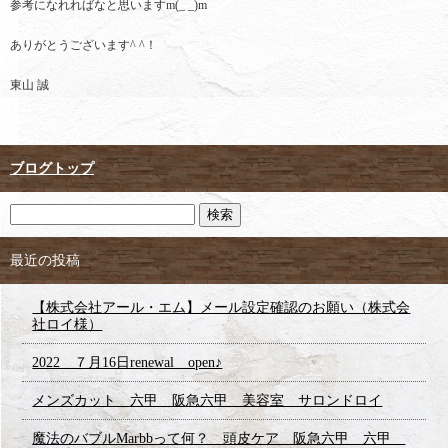
参考になれればなと思いますm(_ _)m
ありがとうございます^ ^！
東山 誠
ブログトップ
最近の投稿
【株式会社アール・エム】メール設定確認のお願い（株式会
社ロイ様）
2022 ７月16日renewal open♪
メンズカット 六甲 阪急六甲 美容室 サロンドロイ
魔法のバブルMarbbって何？ 頭皮ケア 阪急六甲 六甲