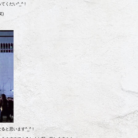
てくだい^_^！
)
ると思います^_^！