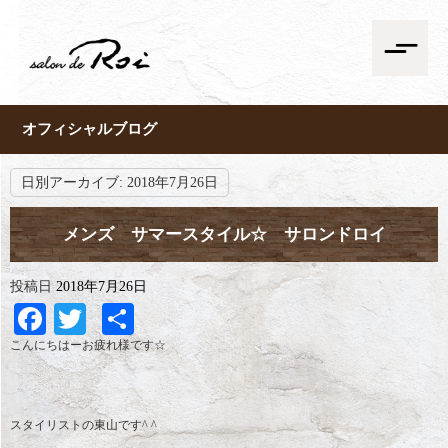
オフィシャルブログ
日別アーカイブ:
2018年7月26日
メンズ サマースタイル☆ サロンドロイ
投稿日
2018年7月26日
Facebook
Twitter
共
有
こんにちはーお疲れ様です☆
スタイリストの東山です^ ^