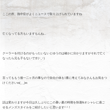
ここの所、熱中症がよくニュースで取り上げられていますね
亡くなってる方もいますもんね...
クーラーを付けるのがもったいないとゆうのは確かに分かりますがそれで亡く
なったら元も子もないです(>_<)
言ってももう後一二ヶ月の事なので自分の体を1番に考えてみなさんもお気をつ
けくださいm(_ _)m
話は変わりますが今日は久しぶりにこの暑い夏の時期を快適&オシャレに過ご
せるメンズスタイルをご紹介したいと思います^ ^！