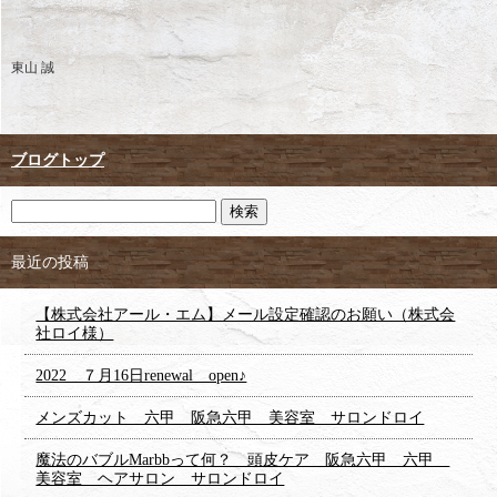
東山 誠
ブログトップ
最近の投稿
【株式会社アール・エム】メール設定確認のお願い（株式会
社ロイ様）
2022 ７月16日renewal open♪
メンズカット 六甲 阪急六甲 美容室 サロンドロイ
魔法のバブルMarbbって何？ 頭皮ケア 阪急六甲 六甲
美容室 ヘアサロン サロンドロイ