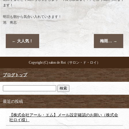
ます！
明日も朝から気合い入れていきます！
池 将志
←
大人気！
梅雨…
→
Copyright (C) salon de Roi（サロン・ド・ロイ）
ブログトップ
最近の投稿
【株式会社アール・エム】メール設定確認のお願い（株式会
社ロイ様）