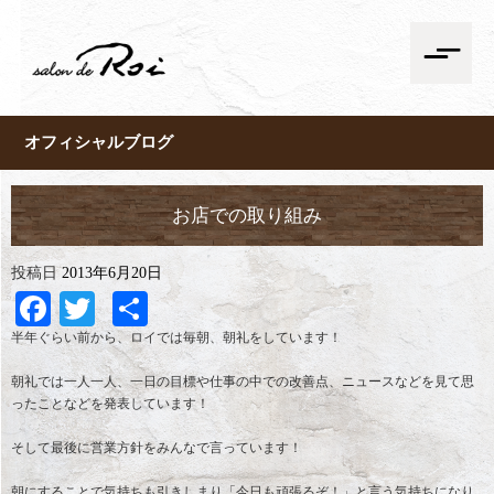
オフィシャルブログ
お店での取り組み
投稿日
2013年6月20日
Facebook
Twitter
共
有
半年ぐらい前から、ロイでは毎朝、朝礼をしています！
朝礼では一人一人、一日の目標や仕事の中での改善点、ニュースなどを見て思
ったことなどを発表しています！
そして最後に営業方針をみんなで言っています！
朝にすることで気持ちも引きしまり「今日も頑張るぞ！」と言う気持ちになり