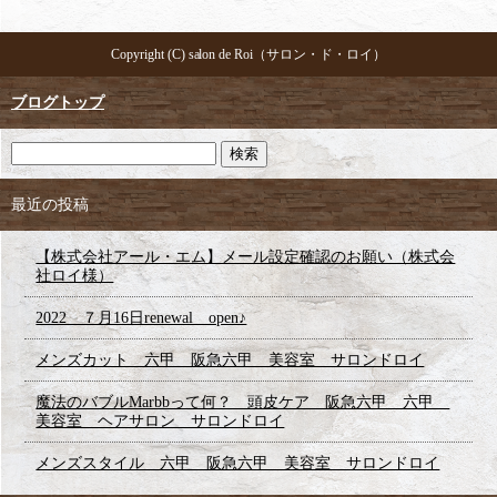
Copyright (C) salon de Roi（サロン・ド・ロイ）
ブログトップ
最近の投稿
【株式会社アール・エム】メール設定確認のお願い（株式会
社ロイ様）
2022 ７月16日renewal open♪
メンズカット 六甲 阪急六甲 美容室 サロンドロイ
魔法のバブルMarbbって何？ 頭皮ケア 阪急六甲 六甲
美容室 ヘアサロン サロンドロイ
メンズスタイル 六甲 阪急六甲 美容室 サロンドロイ