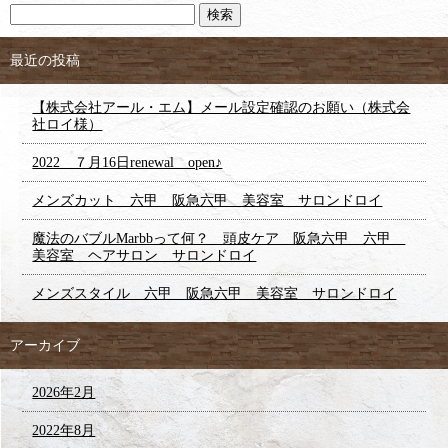
最近の投稿
【株式会社アール・エム】メール設定確認のお願い（株式会
社ロイ様）
2022 ７月16日renewal open♪
メンズカット 六甲 阪急六甲 美容室 サロンドロイ
魔法のバブルMarbbって何？ 頭皮ケア 阪急六甲 六甲
美容室 ヘアサロン サロンドロイ
メンズスタイル 六甲 阪急六甲 美容室 サロンドロイ
アーカイブ
2026年2月
2022年8月