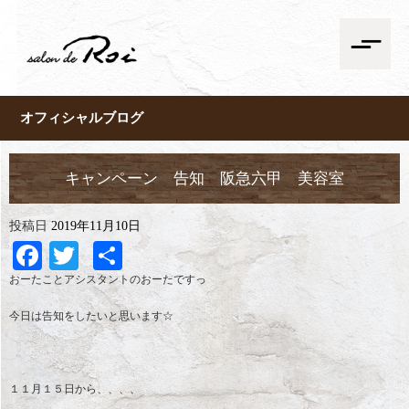
オフィシャルブログ
キャンペーン 告知 阪急六甲 美容室
投稿日
2019年11月10日
Facebook
Twitter
共
有
おーたことアシスタントのおーたですっ
今日は告知をしたいと思います☆
１１月１５日から、、、、