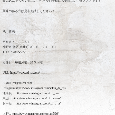
飲み込んでも大丈夫なので小さなお子様にも安心なのでオススメです！
興味のある方は是非お試しください！
池 将志
〒６５７－００５１
神戸市 灘区 八幡町 ３－６－２４ １Ｆ
TEL/078-882-5555
定休日 毎週月曜 第３火曜
URL.
https://www.sd-roi.com/
E-Mail. roi@sd-roi.com
Instagram
https://www.instagram.com/salon_de_roi/
池店長→
https://www.instagram.com/roi_ike/
東山→
https://www.instagram.com/roi.makoto/
おーた→
https://www.instagram.com/roi_o_ta/
上野→
https://www.instagram.com/roi.eri526/