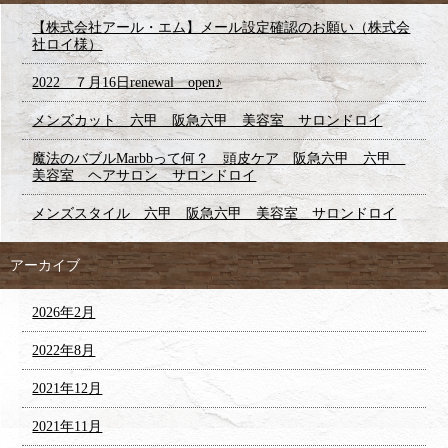
【株式会社アール・エム】メール設定確認のお願い（株式会
社ロイ様）
2022 ７月16日renewal open♪
メンズカット 六甲 阪急六甲 美容室 サロンドロイ
魔法のバブルMarbbって何？ 頭皮ケア 阪急六甲 六甲
美容室 ヘアサロン サロンドロイ
メンズスタイル 六甲 阪急六甲 美容室 サロンドロイ
アーカイブ
2026年2月
2022年8月
2021年12月
2021年11月