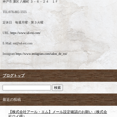
神戸市 灘区 八幡町 ３－６－２４ １Ｆ
TEL/078-882-5555
定休日 毎週月曜 第３火曜
URL.
https://www.sd-roi.com/
E-Mail. roi@sd-roi.com
Instagram
https://www.instagram.com/salon_de_roi/
ブログトップ
最近の投稿
【株式会社アール・エム】メール設定確認のお願い（株式会
社ロイ様）