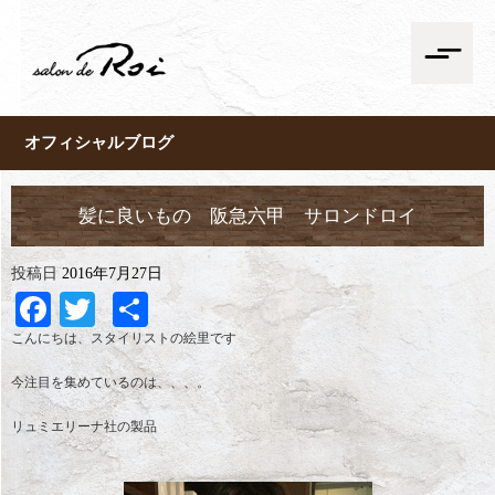
オフィシャルブログ
髪に良いもの 阪急六甲 サロンドロイ
投稿日
2016年7月27日
Facebook
Twitter
共
有
こんにちは、スタイリストの絵里です
今注目を集めているのは、、、。
リュミエリーナ社の製品