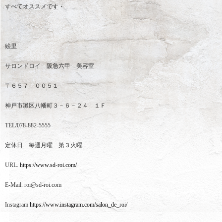
すべてオススメです・
絵里
サロンドロイ 阪急六甲 美容室
〒６５７－００５１
神戸市灘区八幡町３－６－２４ １Ｆ
TEL/078-882-5555
定休日 毎週月曜 第３火曜
URL.
https://www.sd-roi.com/
E-Mail. roi@sd-roi.com
Instagram
https://www.instagram.com/salon_de_roi/