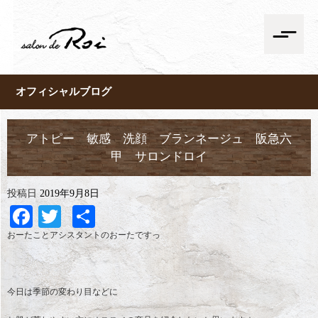
オフィシャルブログ
アトピー 敏感 洗顔 ブランネージュ 阪急六
甲 サロンドロイ
投稿日
2019年9月8日
Facebook
Twitter
共
有
おーたことアシスタントのおーたですっ
今日は季節の変わり目などに