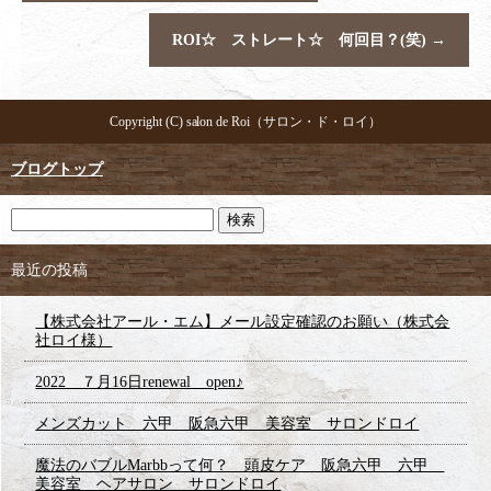
ROI☆ ストレート☆ 何回目？(笑)
→
Copyright (C) salon de Roi（サロン・ド・ロイ）
ブログトップ
最近の投稿
【株式会社アール・エム】メール設定確認のお願い（株式会
社ロイ様）
2022 ７月16日renewal open♪
メンズカット 六甲 阪急六甲 美容室 サロンドロイ
魔法のバブルMarbbって何？ 頭皮ケア 阪急六甲 六甲
美容室 ヘアサロン サロンドロイ