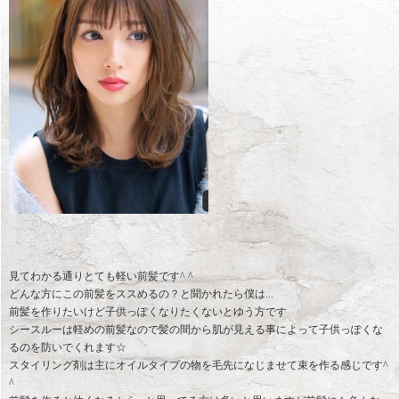
見てわかる通りとても軽い前髪です^ ^
どんな方にこの前髪をススめるの？と聞かれたら僕は...
前髪を作りたいけど子供っぽくなりたくないとゆう方です
シースルーは軽めの前髪なので髪の間から肌が見える事によって子供っぽくな
るのを防いでくれます☆
スタイリング剤は主にオイルタイプの物を毛先になじませて束を作る感じです^
^