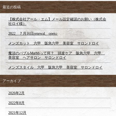
最近の投稿
【株式会社アール・エム】メール設定確認のお願い（株式会
社ロイ様）
2022 ７月16日renewal open♪
メンズカット 六甲 阪急六甲 美容室 サロンドロイ
魔法のバブルMarbbって何？ 頭皮ケア 阪急六甲 六甲
美容室 ヘアサロン サロンドロイ
メンズスタイル 六甲 阪急六甲 美容室 サロンドロイ
アーカイブ
2026年2月
2022年8月
2021年12月