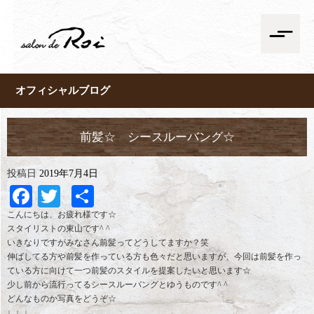
オフィシャルブログ
前髪☆ シースルーバング☆
投稿日
2019年7月4日
Facebook
Twitter
共
有
こんにちは、お疲れ様です☆
スタイリストの東山です^ ^
いきなりですがみなさん前髪ってどうしてますか？笑
伸ばしてる方や前髪を作っている方も色々だと思いますが、今回は前髪を作っ
ている方に向けて一つ前髪のスタイルを提案したいと思います☆
少し前から流行ってるシースルーバングとゆうものです^ ^
どんなものか写真をどうぞ☆
↓ ↓ ↓