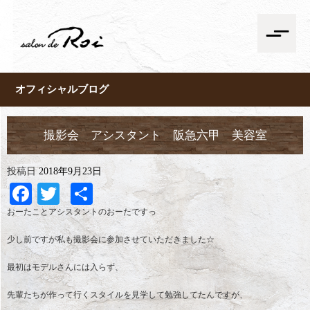
オフィシャルブログ
撮影会 アシスタント 阪急六甲 美容室
投稿日
2018年9月23日
Facebook
Twitter
共
有
おーたことアシスタントのおーたですっ
少し前ですが私も撮影会に参加させていただきました☆
最初はモデルさんには入らず、
先輩たちが作って行くスタイルを見学して勉強してたんですが、