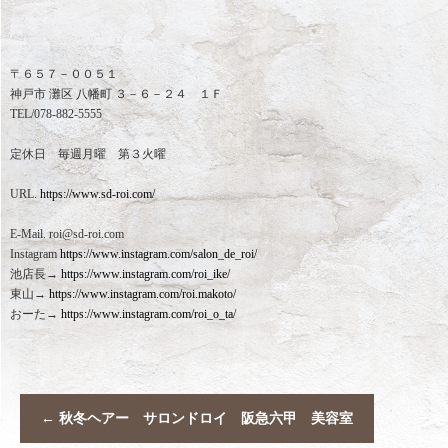
〒６５７－００５１
神戸市 灘区 八幡町 ３－６－２４ １Ｆ
TEL/078-882-5555
定休日 毎週月曜 第３火曜
URL.
https://www.sd-roi.com/
E-Mail. roi@sd-roi.com
Instagram
https://www.instagram.com/salon_de_roi/
池店長→
https://www.instagram.com/roi_ike/
東山→
https://www.instagram.com/roi.makoto/
おーた→
https://www.instagram.com/roi_o_ta/
←
秋冬ヘアー サロンドロイ 阪急六甲 美容室