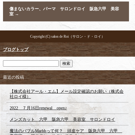
傷まないカラー、パーマ サロンドロイ 阪急六甲 美容
室
→
Copyright (C) salon de Roi（サロン・ド・ロイ）
ブログトップ
最近の投稿
【株式会社アール・エム】メール設定確認のお願い（株式会
社ロイ様）
2022 ７月16日renewal open♪
メンズカット 六甲 阪急六甲 美容室 サロンドロイ
魔法のバブルMarbbって何？ 頭皮ケア 阪急六甲 六甲