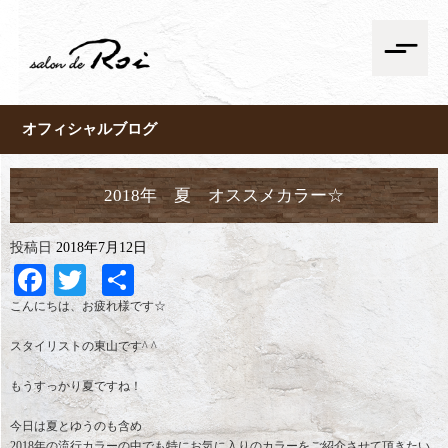
オフィシャルブログ
2018年 夏 オススメカラー☆
投稿日
2018年7月12日
Facebook
Twitter
共
有
こんにちは、お疲れ様です☆
スタイリストの東山です^ ^
もうすっかり夏ですね！
今日は夏とゆうのも含め
2018年の流行カラーの中でも特にお気に入りのカラーをご紹介させて頂きたい