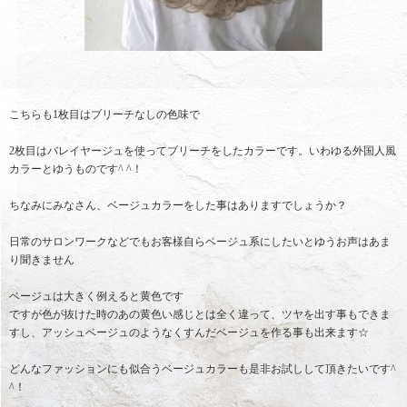
こちらも1枚目はブリーチなしの色味で
2枚目はバレイヤージュを使ってブリーチをしたカラーです。いわゆる外国人風
カラーとゆうものです^ ^！
ちなみにみなさん、ベージュカラーをした事はありますでしょうか？
日常のサロンワークなどでもお客様自らベージュ系にしたいとゆうお声はあま
り聞きません
ベージュは大きく例えると黄色です
ですが色が抜けた時のあの黄色い感じとは全く違って、ツヤを出す事もできま
すし、アッシュベージュのようなくすんだベージュを作る事も出来ます☆
どんなファッションにも似合うベージュカラーも是非お試しして頂きたいです^
^！