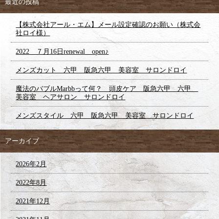
最近の投稿
【株式会社アール・エム】メール設定確認のお願い（株式会
社ロイ様）
2022 ７月16日renewal open♪
メンズカット 六甲 阪急六甲 美容室 サロンドロイ
魔法のバブルMarbbって何？ 頭皮ケア 阪急六甲 六甲
美容室 ヘアサロン サロンドロイ
メンズスタイル 六甲 阪急六甲 美容室 サロンドロイ
アーカイブ
2026年2月
2022年8月
2021年12月