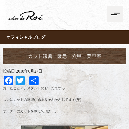
オフィシャルブログ
カット練習 阪急 六甲 美容室
投稿日
2018年6月27日
Facebook
Twitter
共
有
おーたことアシスタントのおーたですっ
ついにカットの練習が始まりそわそわしてます(笑)
オーナーにカットを教えて頂き、、